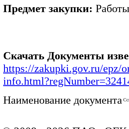
Предмет закупки:
Работ
Скачать Документы изв
https://zakupki.gov.ru/epz/
info.html?regNumber=3241
Наименование документа
Сс