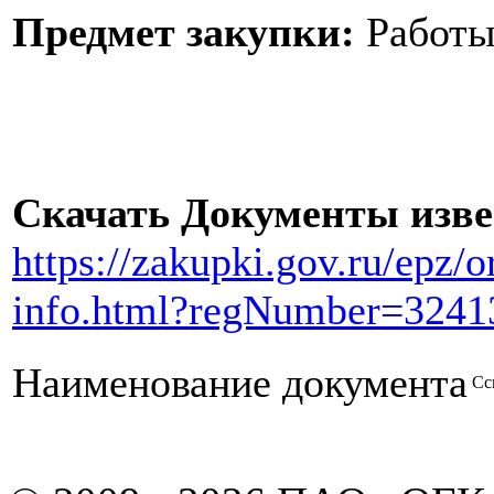
Предмет закупки:
Работ
Скачать Документы изв
https://zakupki.gov.ru/epz/
info.html?regNumber=3241
Наименование документа
Сс