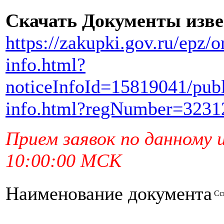
Скачать Документы изв
https://zakupki.gov.ru/epz/
info.html?
noticeInfoId=15819041/pub
info.html?regNumber=3231
Прием заявок по данному 
10:00:00 МСК
Наименование документа
Сс